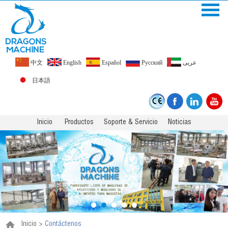
中文
English
Español
Pусский
عربى
日本語
Inicio
Productos
Soporte & Servicio
Noticias
Inicio
>
Contáctenos