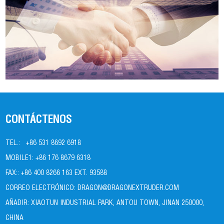
CONTÁCTENOS
TEL.:
+86 531 8692 6918
MOBILE1:
+86 176 8679 6318
FAX::
+86 400 8266 163 EXT. 93588
CORREO ELECTRÓNICO:
DRAGON@DRAGONEXTRUDER.COM
AÑADIR:
XIAOTUN INDUSTRIAL PARK, ANTOU TOWN, JINAN 250000,
CHINA